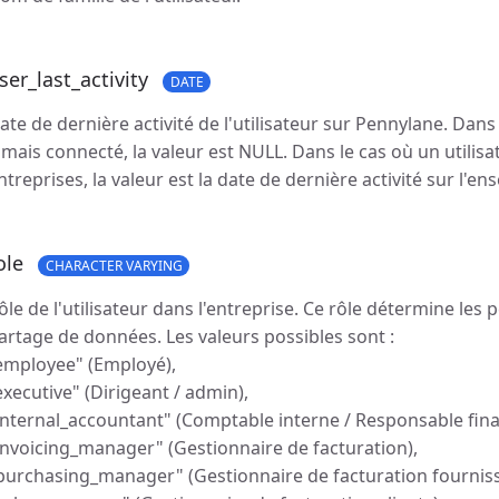
ser_last_activity
DATE
ate de dernière activité de l'utilisateur sur Pennylane. Dans 
amais connecté, la valeur est NULL. Dans le cas où un utilisa
ntreprises, la valeur est la date de dernière activité sur l'e
ole
CHARACTER VARYING
ôle de l'utilisateur dans l'entreprise. Ce rôle détermine les 
artage de données. Les valeurs possibles sont :
employee" (Employé),
executive" (Dirigeant / admin),
internal_accountant" (Comptable interne / Responsable fina
invoicing_manager" (Gestionnaire de facturation),
purchasing_manager" (Gestionnaire de facturation fourniss