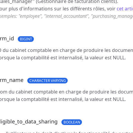
sales_manager" (Gestionnaire de facturation clients).
our plus d'informations sur les différents rôles, voir
cet arti
xemples: "employee", "internal_accountant", "purchasing_manag
irm_id
BIGINT
D du cabinet comptable en charge de produire les document
orsque la comptabilité est internalisé, la valeur est NULL.
irm_name
CHARACTER VARYING
om du cabinet comptable en charge de produire les docume
orsque la comptabilité est internalisé, la valeur est NULL.
ligible_to_data_sharing
BOOLEAN