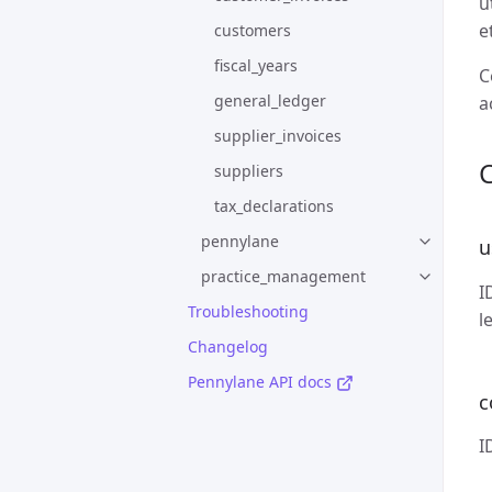
u
e
customers
fiscal_years
C
general_ledger
a
supplier_invoices
suppliers
tax_declarations
pennylane
u
practice_management
I
Troubleshooting
l
Changelog
Pennylane API docs
c
I