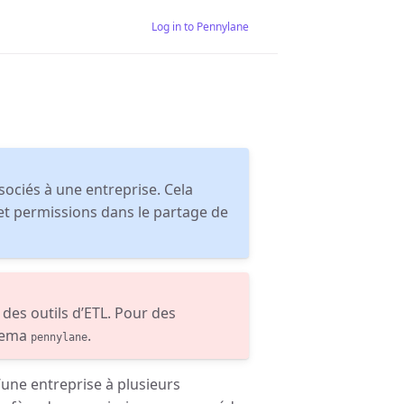
Log in to Pennylane
ssociés à une entreprise. Cela
 et permissions dans le partage de
des outils d’ETL. Pour des
chema
.
pennylane
’une entreprise à plusieurs